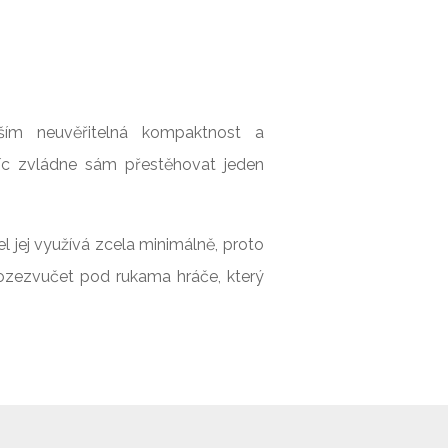
vším neuvěřitelná kompaktnost a
víc zvládne sám přestěhovat jeden
l jej využívá zcela minimálně, proto
rozezvučet pod rukama hráče, který