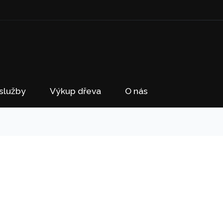
služby
Výkup dřeva
O nás