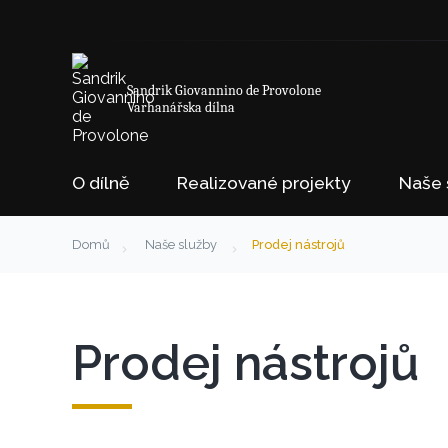
Sandrik Giovannino de Provolone
Varhanářska dílna
O dílně
Realizované projekty
Naše 
Domů
Naše služby
Prodej nástrojů
Prodej nástrojů